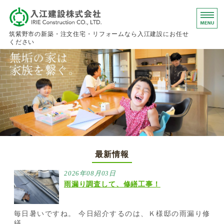
入江建設株
筑紫野市の新築・注文住宅・リフォームなら入江建設にお任せ
ください
ホーム
事業内容
会社概要
お問い合わせ
求人情報
最新情報
2026年08月03日
雨漏り調査して、修繕工事！
毎日暑いですね。 今日紹介するのは、Ｋ様邸の雨漏り修
繕...