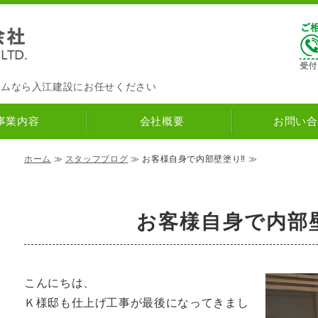
入江建設株式会社
ナチュラルハウス
｜筑紫野市の
ームなら入江建設にお任せください
事業内容
会社概要
お問い合
ホーム
≫
スタッフブログ
≫ お客様自身で内部壁塗り‼ ≫
お客様自身で内部
こんにちは、
Ｋ様邸も仕上げ工事が最後になってきまし