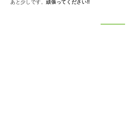
あと少しです。
頑張ってください‼