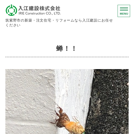
入江建設株
筑紫野市の新築・注文住宅・リフォームなら入江建設にお任せ
ください
ホーム
蝉！！
事業内容
会社概要
お問い合わせ
求人情報