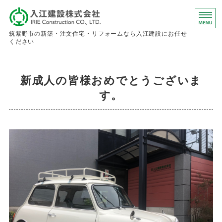
入江建設株
筑紫野市の新築・注文住宅・リフォームなら入江建設にお任せ
ください
ホーム
新成人の皆様おめでとうございま
事業内容
す。
会社概要
お問い合わせ
求人情報