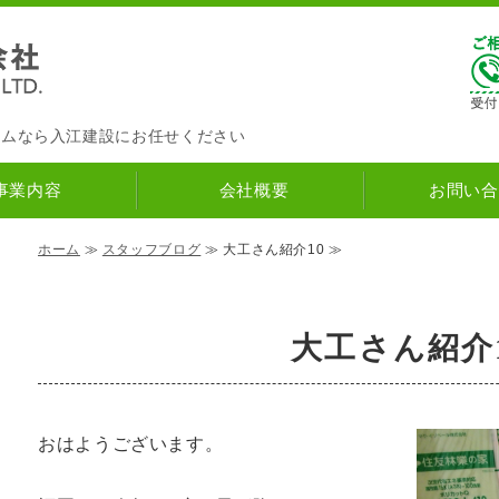
入江建設株式会社
ナチュラルハウス
｜筑紫野市の
ームなら入江建設にお任せください
事業内容
会社概要
お問い合
ホーム
≫
スタッフブログ
≫ 大工さん紹介10 ≫
大工さん紹介
おはようございます。