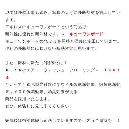
現場は外壁工事も進み、写真のように外断熱材を施工してい
ます。
アキレスのキューワンボードという商品で
断熱性に優れた断熱材です。
→
キューワンボード
キューワンボードの45ミリを屋根と壁共に施工しています。
他社の外断熱には負けない断熱性能と思います。
また、床材に新たに2階床材にｉ
ｋｕｔａのエアー・ウォッシュ・フローリング
→
ｉｋｕｔ
ａ
といって可視光型光触媒にてウイルス低減効果、細菌低減効
果，ＶＯＣ低減効果、消臭効果がある
商品を採用いたします。
ぜひ、体験しに見に来てください。
完成後は宿泊体験も企画していますので、乞うご期待を！！