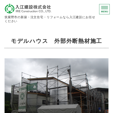
入江建設株
筑紫野市の新築・注文住宅・リフォームなら入江建設にお任せ
ください
ホーム
モデルハウス 外部外断熱材施工
事業内容
会社概要
お問い合わせ
求人情報