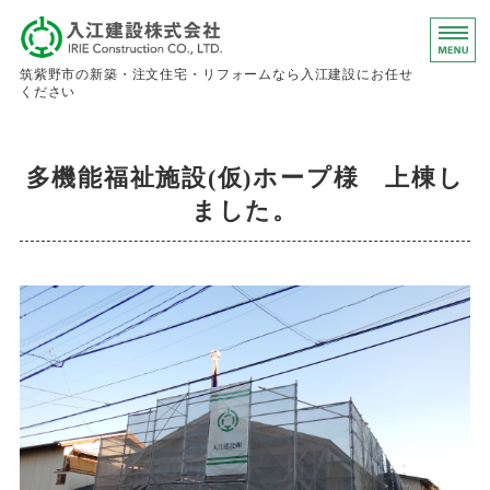
入江建設株
筑紫野市の新築・注文住宅・リフォームなら入江建設にお任せ
ください
ホーム
多機能福祉施設(仮)ホープ様 上棟し
事業内容
ました。
会社概要
お問い合わせ
求人情報