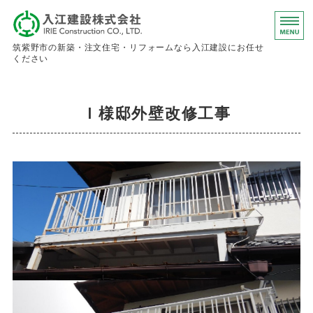
入江建設株
筑紫野市の新築・注文住宅・リフォームなら入江建設にお任せ
ください
ホーム
Ｉ様邸外壁改修工事
事業内容
会社概要
お問い合わせ
求人情報