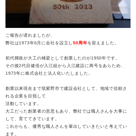
ご報告が遅れましたが、
弊社は1973年6月に会社を設立し
50周年
を迎えました。
初代輝政が大工の棟梁として創業したのが1950年です。
その後2代目健俉が入江組から入江建設に商号をあらため、
1973年に株式会社と法人化いたしました。
創業以来現在まで筑紫野市で建設会社として、地域で信頼さ
れる企業を目指して
活動しています。
大工だった創業者の意思もあり、弊社では職人さんを大事に
して、育ててきています。
これからも、優秀な職人さんを輩出していきたいと考えてい
ます。