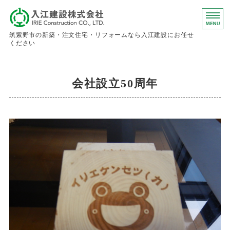
入江建設株
筑紫野市の新築・注文住宅・リフォームなら入江建設にお任せ
ください
ホーム
会社設立50周年
事業内容
会社概要
お問い合わせ
求人情報