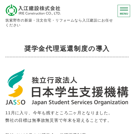
入江建設株
筑紫野市の新築・注文住宅・リフォームなら入江建設にお任せ
ください
ホーム
奨学金代理返還制度の導入
事業内容
会社概要
お問い合わせ
求人情報
11月に入り、今年も残すところ二ヶ月となりました。
弊社の目標は無事故無災害で年末を迎えることです。