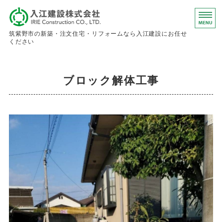
入江建設株
筑紫野市の新築・注文住宅・リフォームなら入江建設にお任せ
ください
ホーム
ブロック解体工事
事業内容
会社概要
お問い合わせ
求人情報