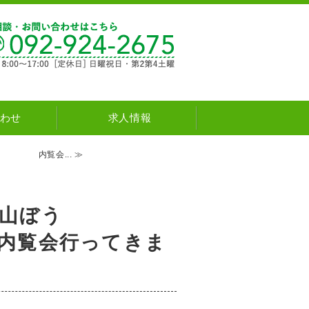
新築・注文住宅・リフォーム natural house
わせ
求人情報
内覧会... ≫
山ぼう
ってきま