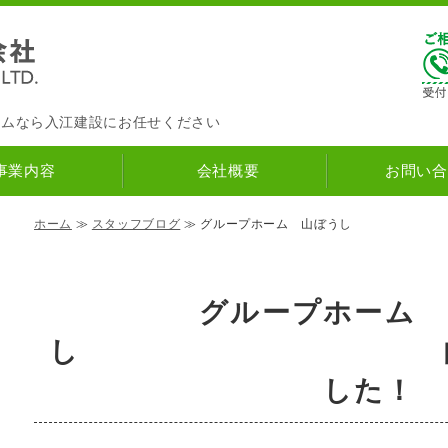
入江建設株式会社
ナチュラルハウス
｜筑紫野市の
ームなら入江建設にお任せください
事業内容
会社概要
お問い合
ホーム
≫
スタッフブログ
≫ グループホーム 山ぼうし 
グループホーム 
し 内覧会行
した！