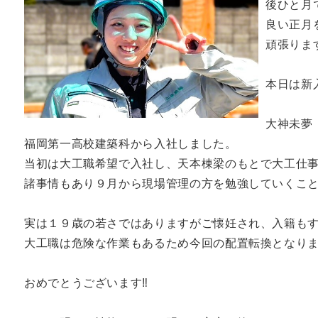
後ひと月
良い正月
頑張りま
本日は新
大神未夢
福岡第一高校建築科から入社しました。
当初は大工職希望で入社し、天本棟梁のもとで大工仕
諸事情もあり９月から現場管理の方を勉強していくこ
実は１９歳の若さではありますがご懐妊され、入籍も
大工職は危険な作業もあるため今回の配置転換となり
おめでとうございます‼