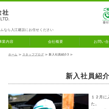
入江建設株式会社
ナチュラルハウス
｜筑紫野市の
ームなら入江建設にお任せください
事業内容
会社概要
お問い合
ホーム
≫
スタッフブログ
≫ 新入社員紹介3 ≫
新入社員紹介
１２月に
た。