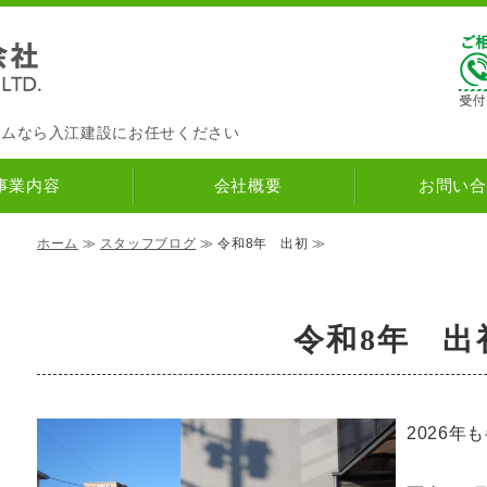
入江建設株式会社
ナチュラルハウス
｜筑紫野市の
ームなら入江建設にお任せください
事業内容
会社概要
お問い合
ホーム
≫
スタッフブログ
≫ 令和8年 出初 ≫
令和8年 出
2026年