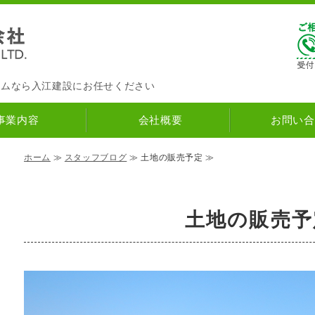
入江建設株式会社
ナチュラルハウス
｜筑紫野市の
ームなら入江建設にお任せください
事業内容
会社概要
お問い合
ホーム
≫
スタッフブログ
≫ 土地の販売予定 ≫
土地の販売予