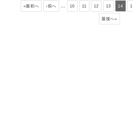
…
«最初へ
‹前へ
10
11
12
13
14
1
最後へ»