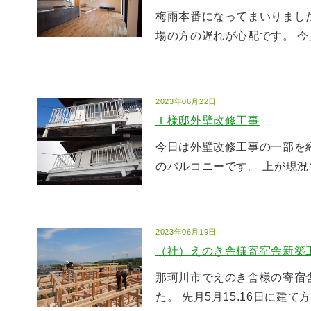
梅雨本番になってまいりまし
場の方の遅れが心配です。 今月
2023年06月22日
Ｉ様邸外壁改修工事
今日は外壁改修工事の一部を
のバルコニーです。 上が現況で
2023年06月19日
（社）えのき舎様寄宿舎新築
那珂川市でえのき舎様の寄宿
た。 先月5月15.16日に建て方