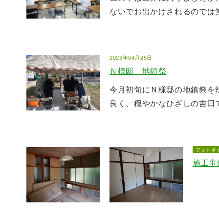
ないでお出かけされるのでは無
2023年04月25日
Ｎ様邸 地鎮祭
今月初旬にＮ様邸の地鎮祭を
良く、穏やかなひざしの吉日でし
フォトギ
施工事