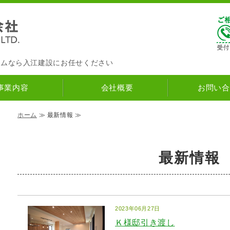
入江建設株式会社
ナチュラルハウス
｜筑紫野市の
ームなら入江建設にお任せください
事業内容
会社概要
お問い合
ホーム
≫ 最新情報 ≫
最新情報
2023年06月27日
Ｋ様邸引き渡し