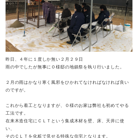
昨日、４年に１度しか無い２月２９日
雨の中でしたが無事にＯ様邸の地鎮祭を執り行いました。
２月の雨はかなり寒く風邪をひかれてなければなければ良い
のですが。
これから着工となりますが、Ｏ様のお家は弊社も初めてやる
工法です。
在来木造住宅にＣＬＴという集成木材を壁、床、天井に使
い、
そのＣＬＴを化粧で見せる特殊な住宅となります。